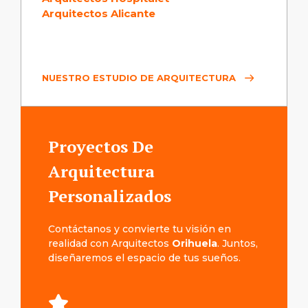
Arquitectos Alicante
NUESTRO ESTUDIO DE ARQUITECTURA
Proyectos De
Arquitectura
Personalizados
Contáctanos y convierte tu visión en
realidad con Arquitectos
Orihuela
. Juntos,
diseñaremos el espacio de tus sueños.